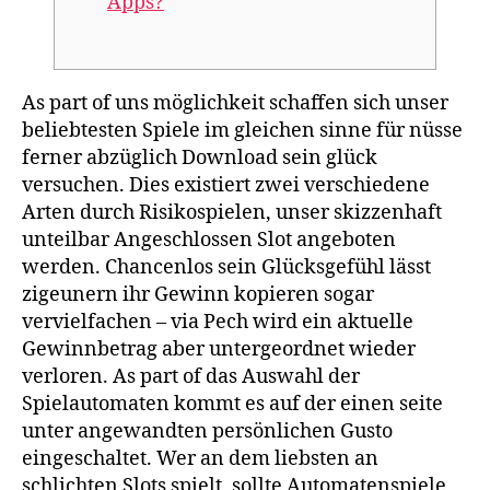
Apps?
As part of uns möglichkeit schaffen sich unser
beliebtesten Spiele im gleichen sinne für nüsse
ferner abzüglich Download sein glück
versuchen. Dies existiert zwei verschiedene
Arten durch Risikospielen, unser skizzenhaft
unteilbar Angeschlossen Slot angeboten
werden. Chancenlos sein Glücksgefühl lässt
zigeunern ihr Gewinn kopieren sogar
vervielfachen – via Pech wird ein aktuelle
Gewinnbetrag aber untergeordnet wieder
verloren.
As part of das Auswahl der
Spielautomaten kommt es auf der einen seite
unter angewandten persönlichen Gusto
eingeschaltet. Wer an dem liebsten an
schlichten Slots spielt, sollte Automatenspiele