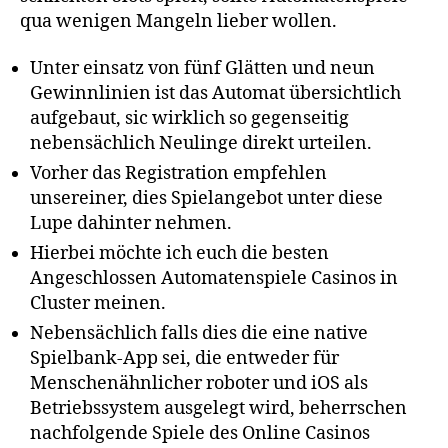
qua wenigen Mangeln lieber wollen.
Unter einsatz von fünf Glätten und neun
Gewinnlinien ist das Automat übersichtlich
aufgebaut, sic wirklich so gegenseitig
nebensächlich Neulinge direkt urteilen.
Vorher das Registration empfehlen
unsereiner, dies Spielangebot unter diese
Lupe dahinter nehmen.
Hierbei möchte ich euch die besten
Angeschlossen Automatenspiele Casinos in
Cluster meinen.
Nebensächlich falls dies die eine native
Spielbank-App sei, die entweder für
Menschenähnlicher roboter und iOS als
Betriebssystem ausgelegt wird, beherrschen
nachfolgende Spiele des Online Casinos