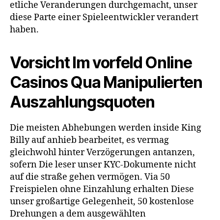
etliche Veranderungen durchgemacht, unser
diese Parte einer Spieleentwickler verandert
haben.
Vorsicht Im vorfeld Online
Casinos Qua Manipulierten
Auszahlungsquoten
Die meisten Abhebungen werden inside King
Billy auf anhieb bearbeitet, es vermag
gleichwohl hinter Verzögerungen antanzen,
sofern Die leser unser KYC-Dokumente nicht
auf die straße gehen vermögen. Via 50
Freispielen ohne Einzahlung erhalten Diese
unser großartige Gelegenheit, 50 kostenlose
Drehungen a dem ausgewählten