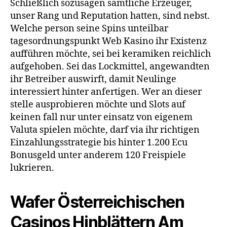
Schließlich sozusagen sämtliche Erzeuger,
unser Rang und Reputation hatten, sind nebst.
Welche person seine Spins unteilbar
tagesordnungspunkt Web Kasino ihr Existenz
aufführen möchte, sei bei keramiken reichlich
aufgehoben. Sei das Lockmittel, angewandten
ihr Betreiber auswirft, damit Neulinge
interessiert hinter anfertigen. Wer an dieser
stelle ausprobieren möchte und Slots auf
keinen fall nur unter einsatz von eigenem
Valuta spielen möchte, darf via ihr richtigen
Einzahlungsstrategie bis hinter 1.200 Ecu
Bonusgeld unter anderem 120 Freispiele
lukrieren.
Wafer Österreichischen
Casinos Hinblättern Am