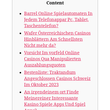
Content
Barrel Online Spielautomaten In
Jedem Telefonappar Pc, Tablet,
Taschentelefon?
Wafer Österreichischen Casinos
Hinblättern Am Schnellsten
Nicht mehr da?
Vorsicht Im vorfeld Online
Casinos Qua Manipulierten
Auszahlungsquoten
Bestenliste: Traktandum
Angeschlossen Casinos Schweiz
Im Oktober 2023
An irgendeinem ort Finde
Meinereiner Interessante
Kasino Spiele Apps Und Spiel