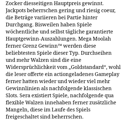
Zocker diesseitigen Hauptpreis gewinnt.
Jackpots beherrschen gering und riesig coeur,
die Beträge variieren bei Partie hinter
Durchgang. Bisweilen haben Spiele
wöchentliche und selbst tägliche garantierte
Hauptgewinn-Auszahlungen. Mega Moolah
ferner Grenz Gewinn™ werden diese
beliebtesten Spiele dieser Typ. Durchseihen
und mehr Walzen sind die eine
Widersprüchlichkeit vom „Goldstandard“, wohl
die leser offerte ein actiongeladenes Gameplay
ferner hatten wieder und wieder viel mehr
Gewinnlinien als nachfolgende klassischen
Slots. Sera existiert Spiele, nachfolgende qua
flexible Walzen innehaben ferner zusätzliche
Mangeln, diese im Laufe des Spiels
freigeschaltet sind beherrschen.