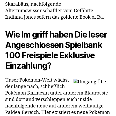
Skarabäus, nachfolgende
Altertumswissenschaftler vom Gefährte
Indiana Jones sofern das goldene Book of Ra.
Wie Im griff haben Die leser
Angeschlossen Spielbank
100 Freispiele Exklusive
Einzahlung?
Unser Pokémon-Welt wächst
der länge nach, schließlich
Pokémon Karmesin unter anderem Blaurot sie
sind dort and verschleppen euch inside
nachfolgende neue auf anderem weitläufige
Paldea-Bereich. Hier existiert es neue Pokémon