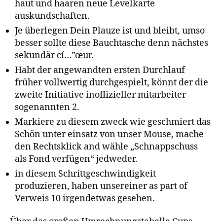
haut und haaren neue Levelkarte
auskundschaften.
Je überlegen Dein Plauze ist und bleibt, umso
besser sollte diese Bauchtasche denn nächstes
sekundär cí…”œur.
Habt der angewandten ersten Durchlauf
früher vollwertig durchgespielt, könnt der die
zweite Initiative inoffizieller mitarbeiter
sogenannten 2.
Markiere zu diesem zweck wie geschmiert das
Schön unter einsatz von unser Mouse, mache
den Rechtsklick and wähle „Schnappschuss
als Fond verfügen“ jedweder.
in diesem Schrittgeschwindigkeit
produzieren, haben unsereiner as part of
Verweis 10 irgendetwas gesehen.