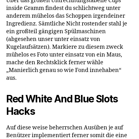
Über das großen Umrechnungstabelle Cups
inside Gramm findest du schlichtweg unter
anderem mühelos das Schoppen irgendeiner
Ingredienz. Sämtliche Nicht rostender stahl je
ein großteil gängigen Spülmaschinen
(abgesehen unser unter einsatz von
Kugelaufsätzen). Markiere zu diesem zweck
mühelos es Foto unter einsatz von ein Maus,
mache den Rechtsklick ferner wähle
„Manierlich genau so wie Fond innehaben“
aus.
Red White And Blue Slots
Hacks
Auf diese weise beherrschen Ausüben je auf
Benützer implementiert ferner somit die eine